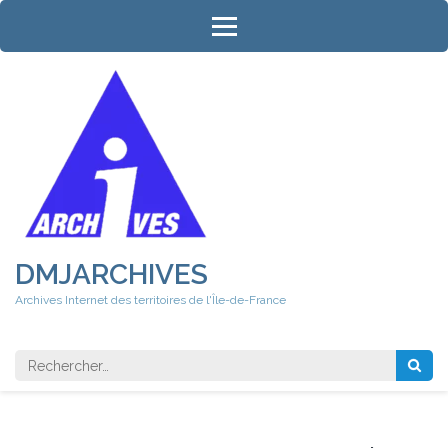
Aller
au
contenu
(Pressez
Entrée)
DMJARCHIVES
Archives Internet des territoires de l'Île-de-France
Rechercher 