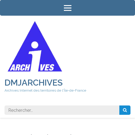
Aller
au
contenu
(Pressez
Entrée)
DMJARCHIVES
Archives Internet des territoires de l'Île-de-France
Rechercher 