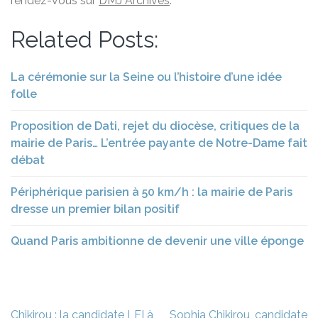
rendez-vous sur
DMJ Archives
.
Related Posts:
La cérémonie sur la Seine ou l’histoire d’une idée
folle
Proposition de Dati, rejet du diocèse, critiques de la
mairie de Paris… L’entrée payante de Notre-Dame fait
débat
Périphérique parisien à 50 km/h : la mairie de Paris
dresse un premier bilan positif
Quand Paris ambitionne de devenir une ville éponge
Navigation
Chikirou : la candidate LFI à
Sophia Chikirou, candidate