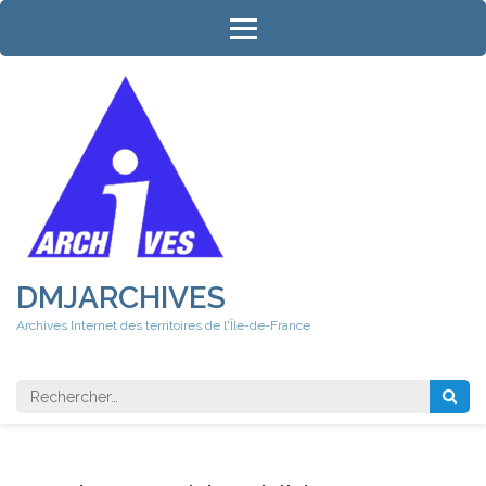
Aller
au
contenu
(Pressez
Entrée)
DMJARCHIVES
Archives Internet des territoires de l'Île-de-France
Rechercher 