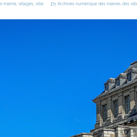
de-marne
,
villages
,
ville
Archives numérique des mairies des ville