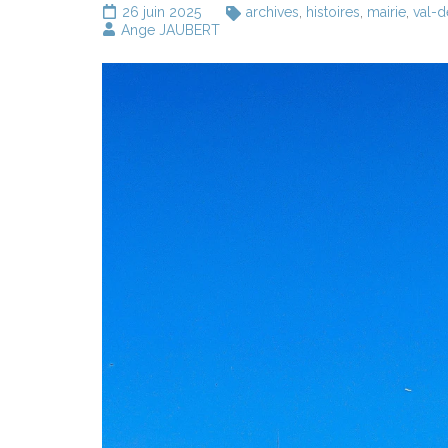
26 juin 2025
archives
,
histoires
,
mairie
,
val-
Ange JAUBERT