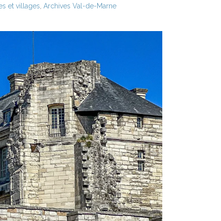
s et villages
,
Archives Val-de-Marne