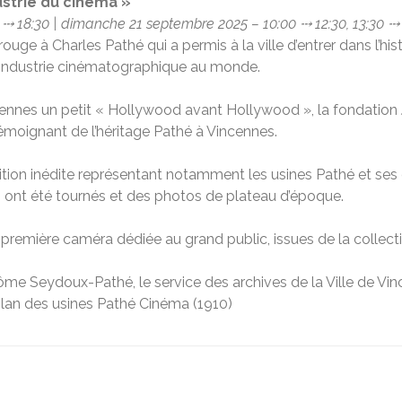
ustrie du cinéma »
 ⤏ 18:30 | dimanche 21 septembre 2025 – 10:00 ⤏ 12:30, 13:30 ⤏
rouge à Charles Pathé qui a permis à la ville d’entrer dans l’
e industrie cinématographique au monde.
incennes un petit « Hollywood avant Hollywood », la fondatio
moignant de l’héritage Pathé à Vincennes.
tion inédite représentant notamment les usines Pathé et ses di
i ont été tournés et des photos de plateau d’époque.
remière caméra dédiée au grand public, issues de la collect
rôme Seydoux-Pathé, le service des archives de la Ville de Vi
plan des usines Pathé Cinéma (1910)