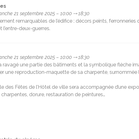
nes
anche 21 septembre 2025 – 10:00 ⤏ 18:30
rement remarquables de l’édifice : décors peints, ferronneries
et l’entre-deux-guerres.
anche 21 septembre 2025 – 10:00 ⤏ 18:30
i a ravagé une partie des bâtiments et la symbolique flèche 
iser une reproduction-maquette de sa charpente, surnommée l
e des Fêtes de l’Hôtel de ville sera accompagnée d’une exposi
rpentes, dorure, restauration de peintures…