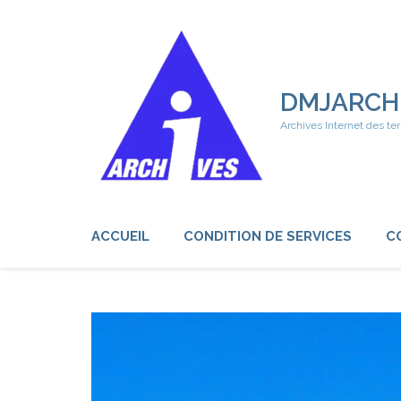
Aller
au
contenu
(Pressez
Entrée)
DMJARCH
Archives Internet des ter
ACCUEIL
CONDITION DE SERVICES
C