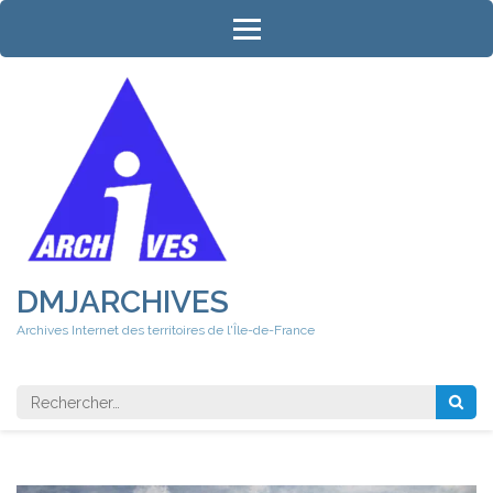
Aller
au
contenu
(Pressez
Entrée)
DMJARCHIVES
Archives Internet des territoires de l'Île-de-France
Rechercher 