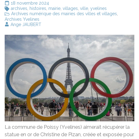
18 novembre 2024
archives
,
histoires
,
mairie
,
villages
,
ville
,
yvelines
Archives numérique des mairies des villes et villages
,
Archives Yvelines
Ange JAUBERT
La commune de Poissy (Yvelines) aimerait récupérer la
statue en or de Christine de Pizan, créée et exposée pour