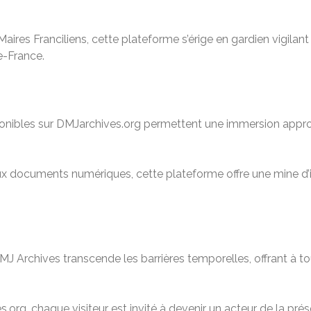
aires Franciliens, cette plateforme s’érige en gardien vigilan
de-France.
isponibles sur DMJarchives.org permettent une immersion approf
 aux documents numériques, cette plateforme offre une mine d’
 Archives transcende les barrières temporelles, offrant à tou
.org, chaque visiteur est invité à devenir un acteur de la préser