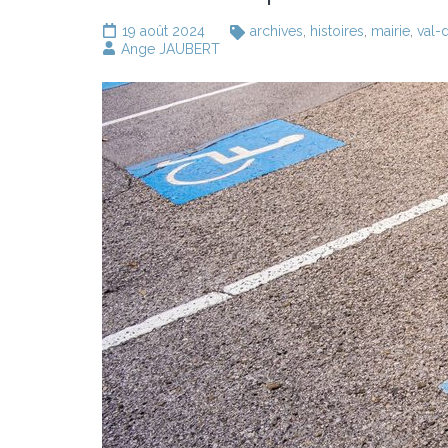
19 août 2024
archives
,
histoires
,
mairie
,
val-
Ange JAUBERT