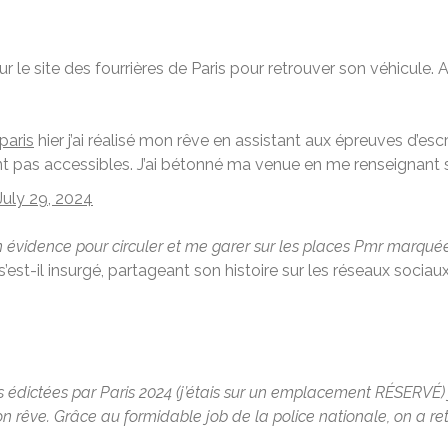
e site des fourrières de Paris pour retrouver son véhicule. Ap
paris
hier j’ai réalisé mon rêve en assistant aux épreuves d’esc
pas accessibles. J’ai bétonné ma venue en me renseignant sur
July 29, 2024
n évidence pour circuler et me garer sur les places Pmr marqué
 s’est-il insurgé, partageant son histoire sur les réseaux soc
les édictées par Paris 2024 (j’étais sur un emplacement RÉSERVÉ)
n rêve. Grâce au formidable job de la police nationale, on a r