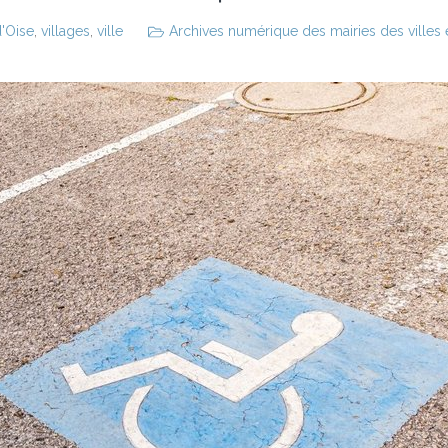
d'Oise
,
villages
,
ville
Archives numérique des mairies des villes e