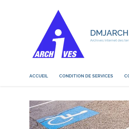
Aller
au
contenu
(Pressez
Entrée)
DMJARCH
Archives Internet des ter
ACCUEIL
CONDITION DE SERVICES
C