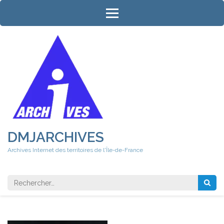
Aller
au
contenu
(Pressez
Entrée)
DMJARCHIVES
Archives Internet des territoires de l'Île-de-France
Rechercher 