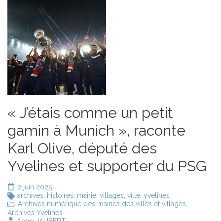
« J’étais comme un petit
gamin à Munich », raconte
Karl Olive, député des
Yvelines et supporter du PSG
2 juin 2025
archives
,
histoires
,
mairie
,
villages
,
ville
,
yvelines
Archives numérique des mairies des villes et villages
,
Archives Yvelines