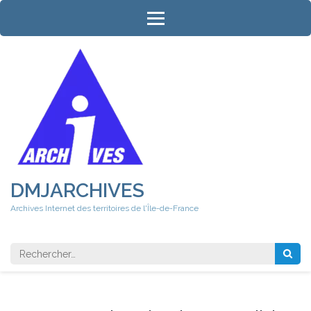
Aller
au
contenu
(Pressez
Entrée)
DMJARCHIVES
Archives Internet des territoires de l'Île-de-France
Rechercher 