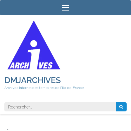
Aller
au
contenu
(Pressez
Entrée)
DMJARCHIVES
Archives Internet des territoires de l'Île-de-France
Rechercher 