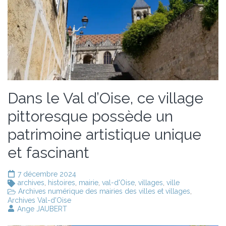
Dans le Val d’Oise, ce village
pittoresque possède un
patrimoine artistique unique
et fascinant
7 décembre 2024
archives
,
histoires
,
mairie
,
val-d'Oise
,
villages
,
ville
Archives numérique des mairies des villes et villages
,
Archives Val-d'Oise
Ange JAUBERT