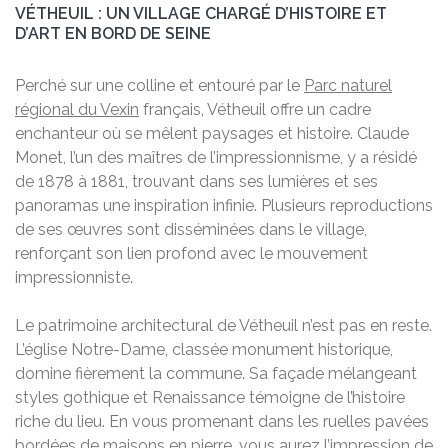
VÉTHEUIL : UN VILLAGE CHARGÉ D’HISTOIRE ET
D’ART EN BORD DE SEINE
Perché sur une colline et entouré par le
Parc naturel
régional du Vexin
français, Vétheuil offre un cadre
enchanteur où se mêlent paysages et histoire. Claude
Monet, l’un des maîtres de l’impressionnisme, y a résidé
de 1878 à 1881, trouvant dans ses lumières et ses
panoramas une inspiration infinie. Plusieurs reproductions
de ses œuvres sont disséminées dans le village,
renforçant son lien profond avec le mouvement
impressionniste.
Le patrimoine architectural de Vétheuil n’est pas en reste.
L’église Notre-Dame, classée monument historique,
domine fièrement la commune. Sa façade mélangeant
styles gothique et Renaissance témoigne de l’histoire
riche du lieu. En vous promenant dans les ruelles pavées
bordées de maisons en pierre, vous aurez l’impression de