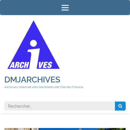
Aller
au
contenu
(Pressez
Entrée)
DMJARCHIVES
Archives Internet des territoires de l'Île-de-France
Rechercher 