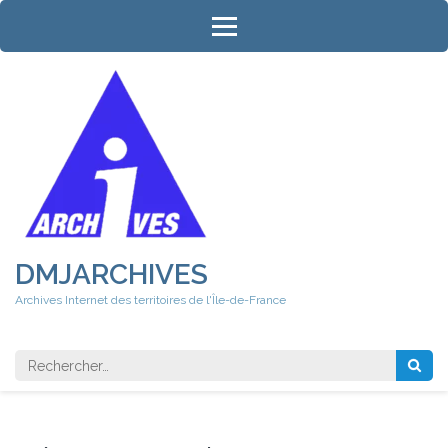
Aller
au
contenu
(Pressez
Entrée)
DMJARCHIVES
Archives Internet des territoires de l'Île-de-France
Rechercher 