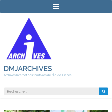
Aller
au
contenu
(Pressez
Entrée)
DMJARCHIVES
Archives Internet des territoires de l'Île-de-France
Rechercher 