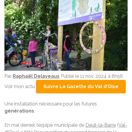
Par
Raphaël Delaveaux
Publié le 11 nov. 2024 à 8h56
Voir mon actu
Suivre La Gazette du Val d’Oise
Une installation nécessaire pour les futures
générations
.
En mai dernier, l’équipe municipale de
Deuil-la-Barre
(
Val-