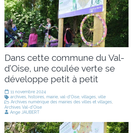
Dans cette commune du Val-
d’Oise, une coulée verte se
développe petit à petit
11 novembre 2024
archives
,
histoires
,
mairie
,
val-d'Oise
,
villages
,
ville
Archives numérique des mairies des villes et villages
,
Archives Val-d'Oise
Ange JAUBERT