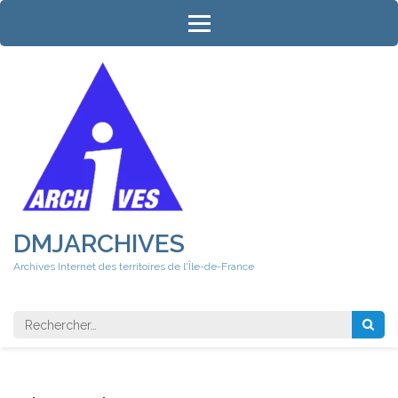
Aller
au
contenu
(Pressez
Entrée)
DMJARCHIVES
Archives Internet des territoires de l'Île-de-France
Rechercher 