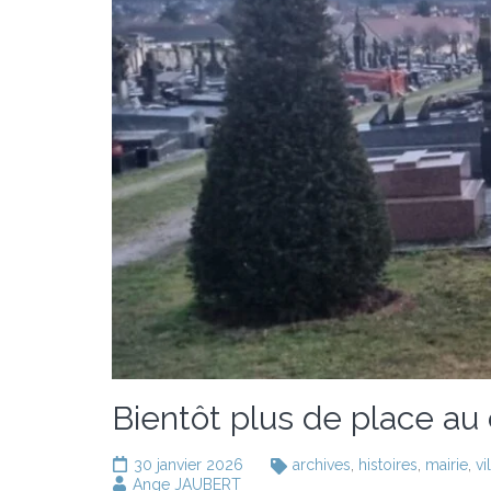
Bientôt plus de place au
30 janvier 2026
archives
,
histoires
,
mairie
,
vi
Ange JAUBERT