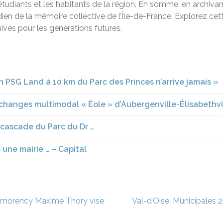
 étudiants et les habitants de la région. En somme, en arch
dien de la mémoire collective de l’Île-de-France. Explorez ce
hivés pour les générations futures.
n PSG Land à 10 km du Parc des Princes n’arrive jamais »
échanges multimodal « Éole » d’Aubergenville-Élisabethvi
e cascade du Parc du Dr …
 une mairie … – Capital
ontmorency Maxime Thory vise
Val-d’Oise. Municipales 2