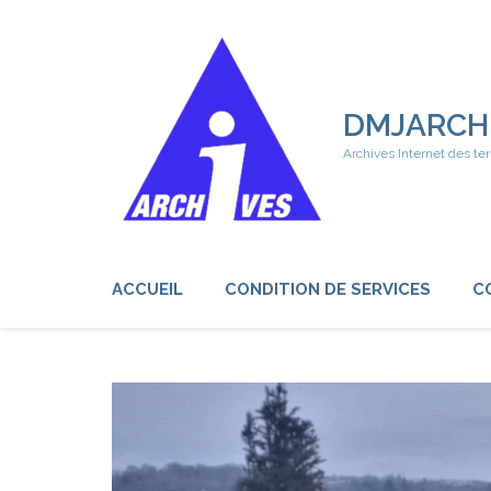
Aller
au
contenu
(Pressez
Entrée)
DMJARCH
Archives Internet des ter
ACCUEIL
CONDITION DE SERVICES
C