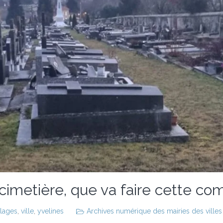
 cimetière, que va faire cette c
llages
,
ville
,
yvelines
Archives numérique des mairies des villes 