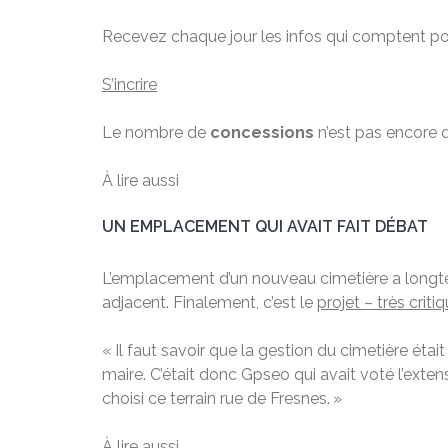
Recevez chaque jour les infos qui comptent po
S’incrire
Le nombre de
concessions
n’est pas encore dé
À lire aussi
UN EMPLACEMENT QUI AVAIT FAIT DÉBAT
L’emplacement d’un nouveau cimetière a lon
adjacent. Finalement, c’est le
projet – très crit
« Il faut savoir que la gestion du cimetière ét
maire. C’était donc Gpseo qui avait voté l’extensi
choisi ce terrain rue de Fresnes. »
À lire aussi