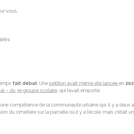
ur vous.
fini.
gtemps
fait débat
. Une
pétition avait même été lancée
en
202
iqué – du 3e groupe scolaire
, qui l’avait emporté.
ait une compétence de la communauté urbaine qui, il y a deux an
on du cimetière sur la parcelle où il y a l’école, mais c’était u