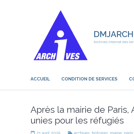
Aller
au
contenu
(Pressez
Entrée)
DMJARCH
Archives Internet des ter
ACCUEIL
CONDITION DE SERVICES
C
Après la mairie de Paris
unies pour les réfugiés
21 avril 2025
archives
,
histoires
,
mairie
,
paris