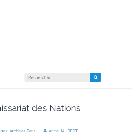
Rechercher :
issariat des Nations
ages
,
Archives Paris
Ange JAUBERT