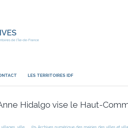
IVES
ritoires de l'Île-de-France
ONTACT
LES TERRITOIRES IDF
, Anne Hidalgo vise le Haut-Comm
,
villages
,
ville
Archives numérique des mairies des villes et vill