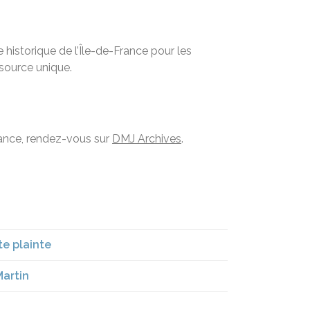
historique de l’Île-de-France pour les
ssource unique.
France, rendez-vous sur
DMJ Archives
.
te plainte
Martin