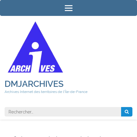
Aller
au
contenu
(Pressez
Entrée)
DMJARCHIVES
Archives Internet des territoires de l'Île-de-France
Rechercher 