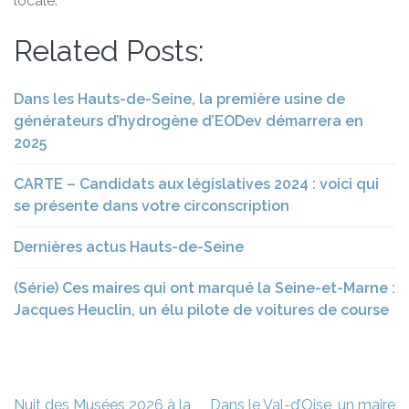
locale.
Related Posts:
Dans les Hauts-de-Seine, la première usine de
générateurs d’hydrogène d’EODev démarrera en
2025
CARTE – Candidats aux législatives 2024 : voici qui
se présente dans votre circonscription
Dernières actus Hauts-de-Seine
(Série) Ces maires qui ont marqué la Seine-et-Marne :
Jacques Heuclin, un élu pilote de voitures de course
Navigation
Nuit des Musées 2026 à la
Dans le Val-d’Oise, un maire