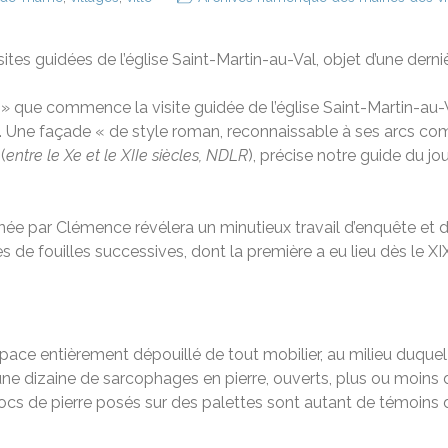
sites guidées de l’église Saint-Martin-au-Val, objet d’une der
 » que commence la visite guidée de l’église Saint-Martin-au
e. Une façade « de style roman, reconnaissable à ses arcs co
(
entre le Xe et le XIIe siècles, NDLR
), précise notre guide du jo
menée par Clémence révélera un minutieux travail d’enquête et 
de fouilles successives, dont la première a eu lieu dès le XIX
espace entièrement dépouillé de tout mobilier, au milieu duque
une dizaine de sarcophages en pierre, ouverts, plus ou moins d
blocs de pierre posés sur des palettes sont autant de témoins 