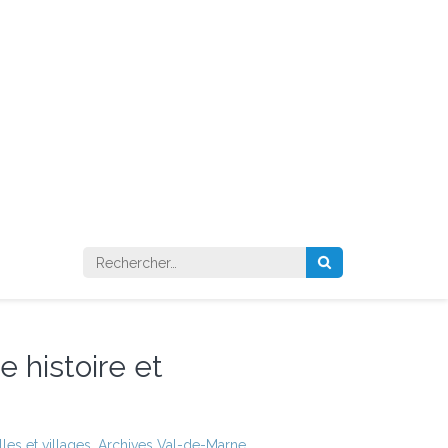
Rechercher :
e histoire et
les et villages
,
Archives Val-de-Marne