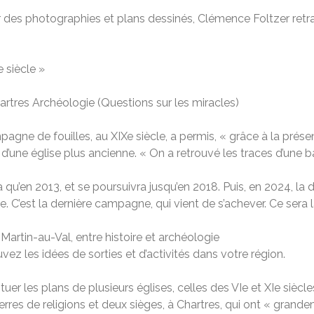
des photographies et plans dessinés, Clémence Foltzer retrace,
e siècle »
hartres Archéologie
(Questions sur les miracles)
ne de fouilles, au XIXe siècle, a permis, « grâce à la prés
’une église plus ancienne. « On a retrouvé les traces d’une bas
 qu’en 2013, et se poursuivra jusqu’en 2018. Puis, en 2024, l
. C’est la dernière campagne, qui vient de s’achever. Ce sera l
vez les idées de sorties et d’activités dans votre région.
er les plans de plusieurs églises, celles des VIe et XIe siècles
uerres de religions et deux sièges, à Chartres, qui ont « gran