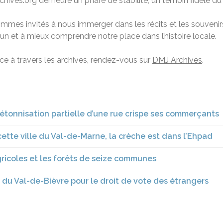
ves.org demeure un phare de stabilité, un témoin fidèle du 
mmes invités à nous immerger dans les récits et les souvenirs
 et à mieux comprendre notre place dans l’histoire locale.
ance à travers les archives, rendez-vous sur
DMJ Archives
.
tonnisation partielle d’une rue crispe ses commerçants
cette ville du Val-de-Marne, la crèche est dans l’Ehpad
gricoles et les forêts de seize communes
s du Val-de-Bièvre pour le droit de vote des étrangers