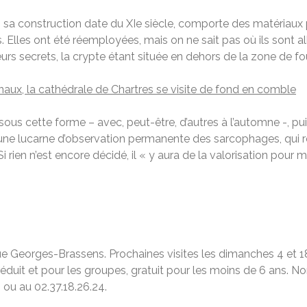
i sa construction date du XIe siècle, comporte des matériaux p
lles ont été réemployées, mais on ne sait pas où ils sont allé
rs secrets, la crypte étant située en dehors de la zone de fou
ux, la cathédrale de Chartres se visite de fond en comble
sous cette forme – avec, peut-être, d’autres à l’automne -, pui
e lucarne d’observation permanente des sarcophages, qui res
 Si rien n’est encore décidé, il « y aura de la valorisation pour 
 rue Georges-Brassens. Prochaines visites les dimanches 4 et 
 réduit et pour les groupes, gratuit pour les moins de 6 ans. N
 ou au 02.37.18.26.24.