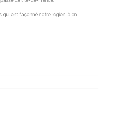
passé de l’Île-de-France.
 qui ont façonné notre région, à en