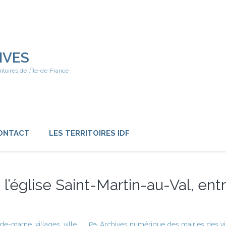
IVES
ritoires de l'Île-de-France
ONTACT
LES TERRITOIRES IDF
 l’église Saint-Martin-au-Val, entr
-de-marne
,
villages
,
ville
Archives numérique des mairies des vil