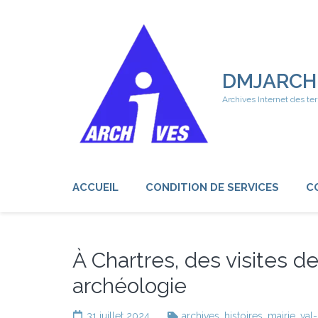
Aller
au
contenu
(Pressez
Entrée)
DMJARCH
Archives Internet des ter
ACCUEIL
CONDITION DE SERVICES
C
À Chartres, des visites de
archéologie
31 juillet 2024
archives
,
histoires
,
mairie
,
val