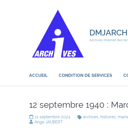
Aller
au
contenu
(Pressez
Entrée)
DMJARCH
Archives Internet des ter
ACCUEIL
CONDITION DE SERVICES
C
12 septembre 1940 : Marce
11 septembre 2024
archives
,
histoires
,
mairi
Ange JAUBERT