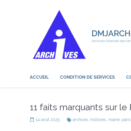
Aller
au
contenu
(Pressez
Entrée)
DMJARCH
Archives Internet des ter
ACCUEIL
CONDITION DE SERVICES
C
11 faits marquants sur le
14 août 2025
archives
,
histoires
,
mairie
,
paris