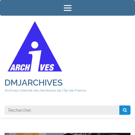
Aller
au
contenu
(Pressez
Entrée)
DMJARCHIVES
Archives Internet des territoires de l'Île-de-France
Rechercher 