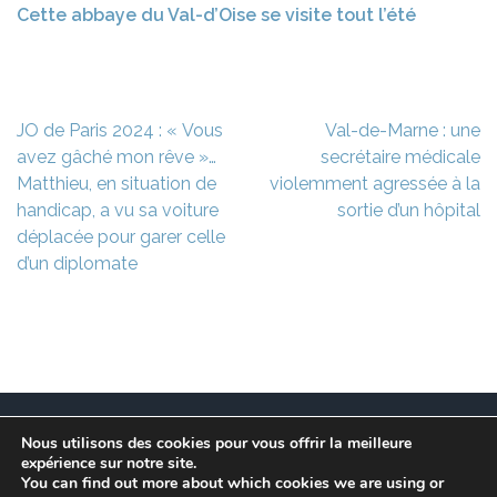
Cette abbaye du Val-d’Oise se visite tout l’été
Navigation
JO de Paris 2024 : « Vous
Val-de-Marne : une
de
avez gâché mon rêve »…
secrétaire médicale
l’article
Matthieu, en situation de
violemment agressée à la
handicap, a vu sa voiture
sortie d’un hôpital
déplacée pour garer celle
d’un diplomate
Nous utilisons des cookies pour vous offrir la meilleure
Ce site est à l’initiative de l’association des Maires
expérience sur notre site.
Franciliens dans un but de recherche et de conservation
You can find out more about which cookies we are using or