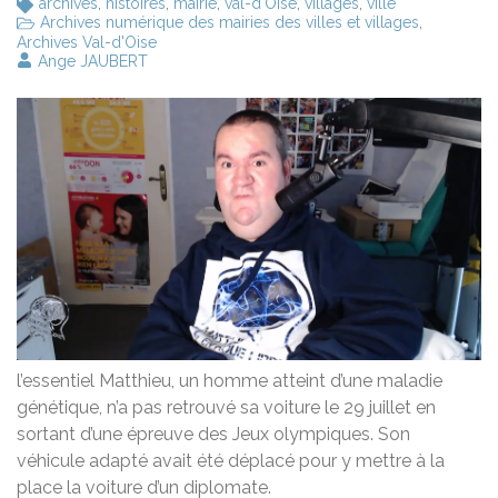
archives
,
histoires
,
mairie
,
val-d'Oise
,
villages
,
ville
Archives numérique des mairies des villes et villages
,
Archives Val-d'Oise
Ange JAUBERT
l’essentiel
Matthieu, un homme atteint d’une maladie
génétique, n’a pas retrouvé sa voiture le 29 juillet en
sortant d’une épreuve des Jeux olympiques. Son
véhicule adapté avait été déplacé pour y mettre à la
place la voiture d’un diplomate.