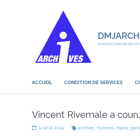
Aller
au
contenu
(Pressez
Entrée)
DMJARCH
Archives Internet des ter
ACCUEIL
CONDITION DE SERVICES
C
Vincent Rivemale a couru
14 août 2024
archives
,
histoires
,
mairie
,
paris