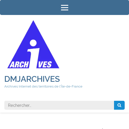
Aller
au
contenu
(Pressez
Entrée)
DMJARCHIVES
Archives Internet des territoires de l'Île-de-France
Rechercher 