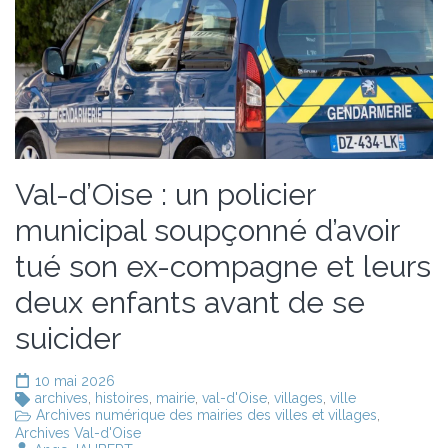
Val-d’Oise : un policier
municipal soupçonné d’avoir
tué son ex-compagne et leurs
deux enfants avant de se
suicider
10 mai 2026
archives
,
histoires
,
mairie
,
val-d'Oise
,
villages
,
ville
Archives numérique des mairies des villes et villages
,
Archives Val-d'Oise