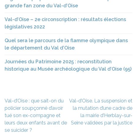
grande fan zone du Val-d’Oise
Val-d’Oise – 2e circonscription : résultats élections
législatives 2022
Quel sera le parcours de la flamme olympique dans
le département du Val d’Oise
Journées du Patrimoine 2025 : reconstitution
historique au Musée archéologique du Val d’Oise (95)
Navigation
Val-d’Oise : que sait-on du
Val-d’Oise. La suspension et
de
policier soupçonné d’avoir
la mutation d’une cadre de
l’article
tué son ex-compagne et
la mairie d’Herblay-sur-
leurs deux enfants avant de
Seine validées par la justice
se suicider ?