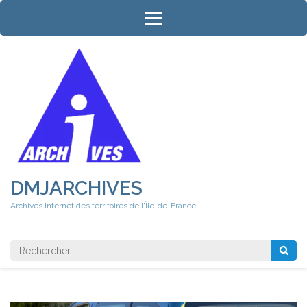
Aller
au
contenu
(Pressez
Entrée)
DMJARCHIVES
Archives Internet des territoires de l'Île-de-France
Rechercher 