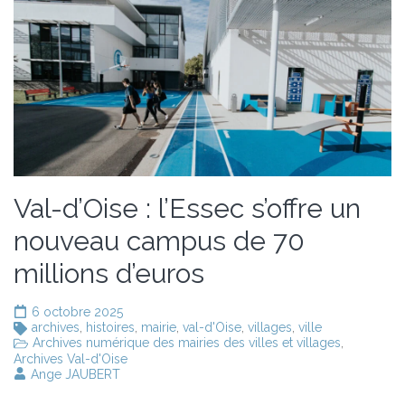
Val-d’Oise : l’Essec s’offre un
nouveau campus de 70
millions d’euros
6 octobre 2025
archives
,
histoires
,
mairie
,
val-d'Oise
,
villages
,
ville
Archives numérique des mairies des villes et villages
,
Archives Val-d'Oise
Ange JAUBERT