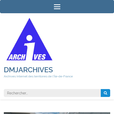
Aller
au
contenu
(Pressez
Entrée)
DMJARCHIVES
Archives Internet des territoires de l'Île-de-France
Rechercher 