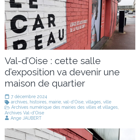
Val-d’Oise : cette salle
d’exposition va devenir une
maison de quartier
7 décembre 2024
archives
,
histoires
,
mairie
,
val-d'Oise
,
villages
,
ville
Archives numérique des mairies des villes et villages
,
Archives Val-d'Oise
Ange JAUBERT