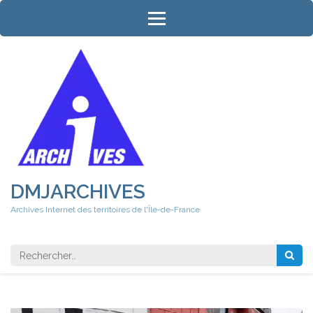
Aller
au
contenu
(Pressez
Entrée)
DMJARCHIVES
Archives Internet des territoires de l'Île-de-France
Rechercher 