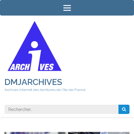
Aller
au
contenu
(Pressez
Entrée)
DMJARCHIVES
Archives Internet des territoires de l'Île-de-France
Rechercher 