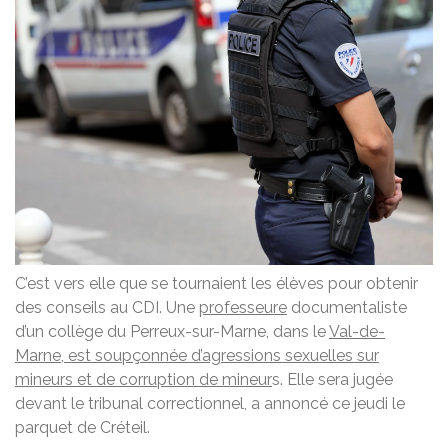
C’est vers elle que se tournaient les élèves pour obtenir
des conseils au CDI. Une
professeure
documentaliste
d’un collège du Perreux-sur-Marne, dans le
Val-de-
Marne
,
est soupçonnée d’agressions sexuelles sur
mineurs et de corruption de mineur
s. Elle sera jugée
devant le tribunal correctionnel, a annoncé ce jeudi le
parquet de Créteil.