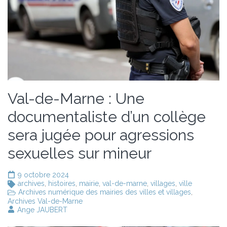
Val-de-Marne : Une
documentaliste d’un collège
sera jugée pour agressions
sexuelles sur mineur
9 octobre 2024
archives
,
histoires
,
mairie
,
val-de-marne
,
villages
,
ville
Archives numérique des mairies des villes et villages
,
Archives Val-de-Marne
Ange JAUBERT