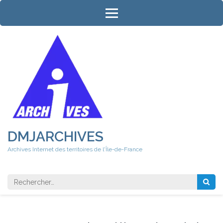
Aller
au
contenu
(Pressez
Entrée)
DMJARCHIVES
Archives Internet des territoires de l'Île-de-France
Rechercher 