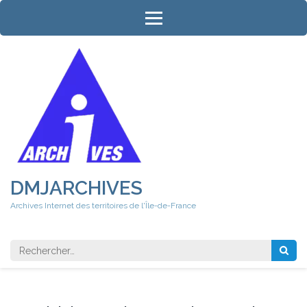
Aller
au
contenu
(Pressez
Entrée)
DMJARCHIVES
Archives Internet des territoires de l'Île-de-France
Rechercher 