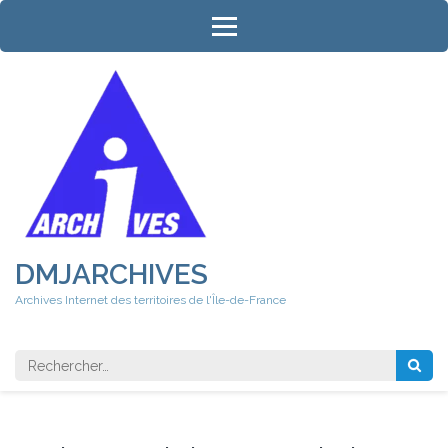
Aller
au
contenu
(Pressez
Entrée)
DMJARCHIVES
Archives Internet des territoires de l'Île-de-France
Rechercher 