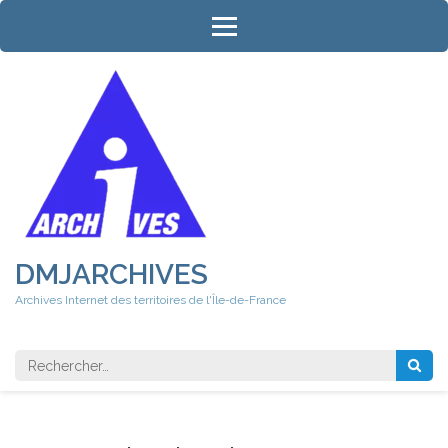
Aller
au
contenu
(Pressez
Entrée)
DMJARCHIVES
Archives Internet des territoires de l'Île-de-France
Rechercher 