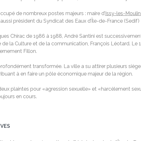
a occupé de nombreux postes majeurs : maire d’
Issy-les-Mouli
 aussi président du Syndicat des Eaux d’Île-de-France (Sedif)
s Chirac de 1986 à 1988, André Santini est successivement se
de la Culture et de la communication, François Léotard. Le 19
ernement Fillon.
ofondément transformée. La ville a su attirer plusieurs sièges
ibuant à en faire un pôle économique majeur de la région.
 deux plaintes pour «agression sexuelle» et «harcèlement sexu
oujours en cours.
IVES