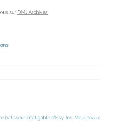
vous sur
DMJ Archives
.
ions
ire bâtisseur infatigable d’Issy-les-Moulineaux