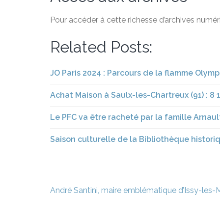
Pour accéder à cette richesse d’archives numéri
Related Posts:
JO Paris 2024 : Parcours de la flamme Olymp
Achat Maison à Saulx-les-Chartreux (91) : 8
Le PFC va être racheté par la famille Arnaul
Saison culturelle de la Bibliothèque historiqu
Navigation
André Santini, maire emblématique d’Issy-les-
de
l’article