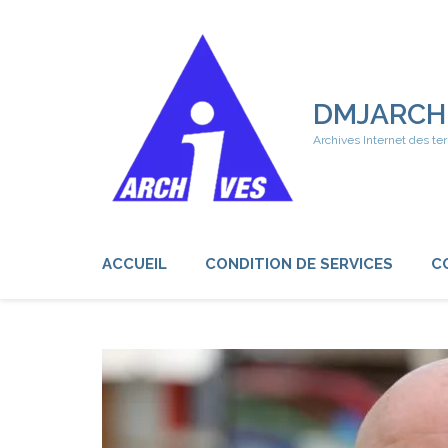
Aller
au
contenu
(Pressez
Entrée)
DMJARCH
Archives Internet des ter
ACCUEIL
CONDITION DE SERVICES
C