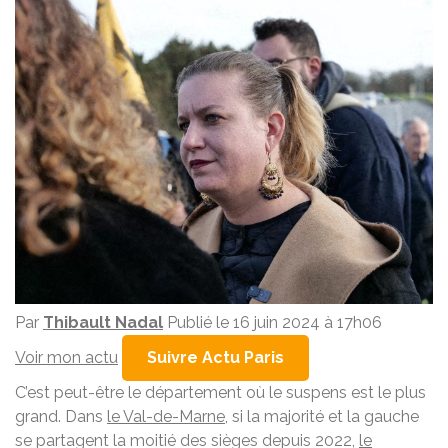
Par
Thibault Nadal
Publié le 16 juin 2024 à 17h06
Voir mon actu
Suivre Actu Paris
C’est peut-être le département où le suspens est le plus
grand. Dans
le Val-de-Marne
, si la majorité et la gauche
se partagent la moitié des sièges depuis 2022,
le