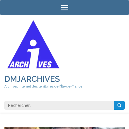
Aller
au
contenu
(Pressez
Entrée)
DMJARCHIVES
Archives Internet des territoires de l'Île-de-France
Rechercher 