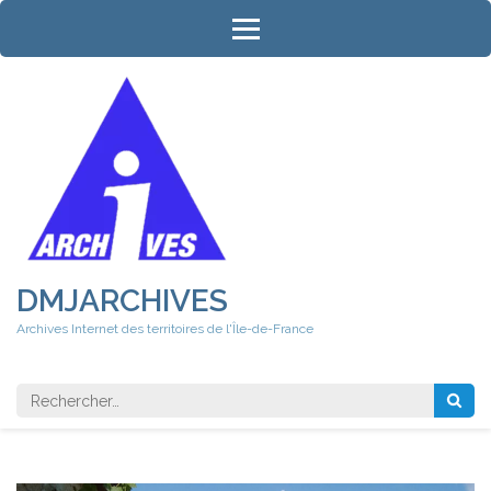
Aller
au
contenu
(Pressez
Entrée)
DMJARCHIVES
Archives Internet des territoires de l'Île-de-France
Rechercher 