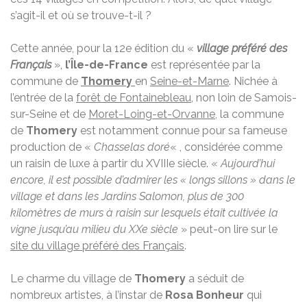
s’agit-il et où se trouve-t-il ?
Cette année, pour la 12e édition du «
village préféré des
Français
»,
l’Île-de-France
est représentée par la
commune de
Thomery
en
Seine-et-Marne
. Nichée à
l’entrée de la
forêt de Fontainebleau
, non loin de Samois-
sur-Seine et de
Moret-Loing-et-Orvanne
, la commune
de
Thomery
est notamment connue pour sa fameuse
production de «
Chasselas doré
« , considérée comme
un raisin de luxe à partir du XVIIIe siècle. «
Aujourd’hui
encore, il est possible d’admirer les « longs sillons » dans le
village et dans les Jardins Salomon, plus de 300
kilomètres de murs à raisin sur lesquels était cultivée la
vigne jusqu’au milieu du XXe siècle
» peut-on lire sur le
site du village préféré des Français
.
Le charme du village de
Thomery
a séduit de
nombreux artistes, à l’instar de
Rosa Bonheur
qui