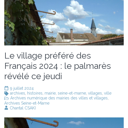
Le village préféré des
Français 2024 : le palmarès
révélé ce jeudi
9 juillet 2024
archives
,
histoires
,
mairie
,
seine-et-marne
,
villages
,
ville
Archives numérique des mairies des villes et villages
,
Archives Seine-et-Marne
Chantal CSAKI