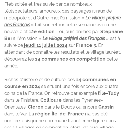
Plébiscitée et très suivie par de nombreux
téléspectateurs, amoureux des paysages ruraux de
métropole et d’Outre-mer, l’émission «
Le village préféré
des Français
» fait son retour cette semaine avec une
nouvelle et
12e édition
. Toujours animée par
Stéphane
Bern
, l’émission «
Le village préféré des Français
» est à
suivre ce
jeudi 11 juillet 2024
sur
France 3
. En
attendant de connaître les résultats et le village lauréat,
découvrez les
14 communes en compétition
cette
année.
Riches d’histoire et de culture, ces
14 communes en
course en 2024
se situent une fois encore aux quatre
coins de la France. On retrouve par exemple
l’Île-Tudy
dans le Finistère,
Collioure
dans les Pyrénées-
Orientales,
Cléron
dans le Doubs ou encore
Gassin
dans le Var. La
région Île-de-France
n’a pas été
oubliée, puisqu’une commune francilienne figure dans
ces 14 villages en compétition. Alors, de quel village