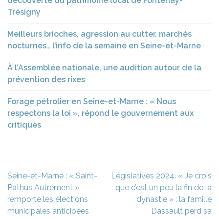
découverte du patrimoine local de Fontenay-
Trésigny
Meilleurs brioches, agression au cutter, marchés
nocturnes… l’info de la semaine en Seine-et-Marne
À l’Assemblée nationale, une audition autour de la
prévention des rixes
Forage pétrolier en Seine-et-Marne : « Nous
respectons la loi », répond le gouvernement aux
critiques
Navigation
Seine-et-Marne : « Saint-
Législatives 2024. « Je crois
de
Pathus Autrement »
que c’est un peu la fin de la
l’article
remporte les élections
dynastie » : la famille
municipales anticipées
Dassault perd sa