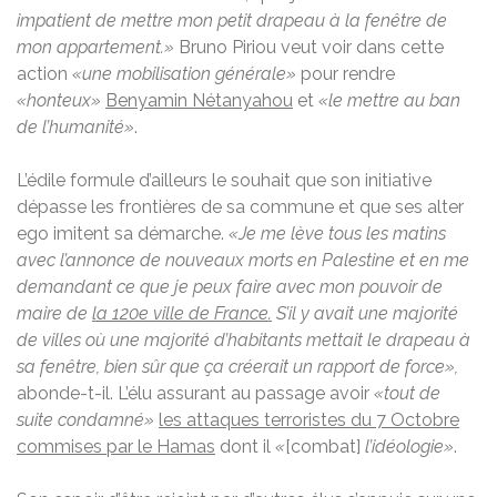
impatient de mettre mon petit drapeau à la fenêtre de
mon appartement.»
Bruno Piriou veut voir dans cette
action
«une mobilisation générale»
pour rendre
«honteux»
Benyamin Nétanyahou
et
«le mettre au ban
de l’humanité»
.
L’édile formule d’ailleurs le souhait que son initiative
dépasse les frontières de sa commune et que ses alter
ego imitent sa démarche.
«Je me lève tous les matins
avec l’annonce de nouveaux morts en Palestine et en me
demandant ce que je peux faire avec mon pouvoir de
maire de
la 120e ville de France.
S’il y avait une majorité
de villes où une majorité d’habitants mettait le drapeau à
sa fenêtre, bien sûr que ça créerait un rapport de force»,
abonde-t-il. L’élu assurant au passage avoir
«tout de
suite condamné»
les attaques terroristes du 7 Octobre
commises par le Hamas
dont il
«
[combat]
l’idéologie»
.