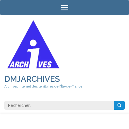
Aller
au
contenu
(Pressez
Entrée)
DMJARCHIVES
Archives Internet des territoires de l'Île-de-France
Rechercher 