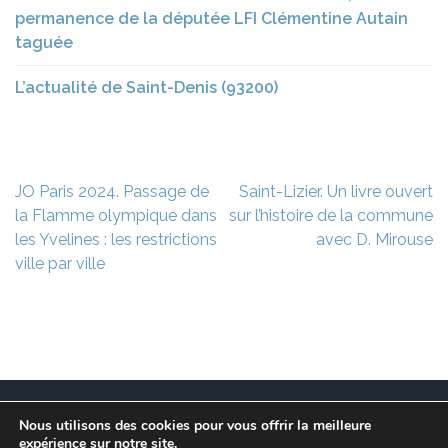
permanence de la députée LFI Clémentine Autain
taguée
L’actualité de Saint-Denis (93200)
Navigation
JO Paris 2024. Passage de
Saint-Lizier. Un livre ouvert
de
la Flamme olympique dans
sur l’histoire de la commune
l’article
les Yvelines : les restrictions
avec D. Mirouse
ville par ville
Nous utilisons des cookies pour vous offrir la meilleure
Ce site est à l’initiative de l’association des Maires
expérience sur notre site.