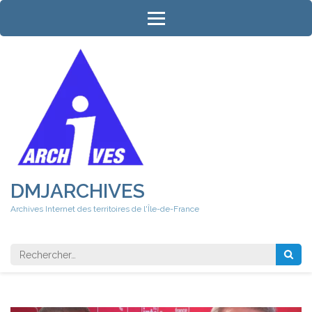
Aller
au
contenu
(Pressez
Entrée)
DMJARCHIVES
Archives Internet des territoires de l'Île-de-France
Rechercher 