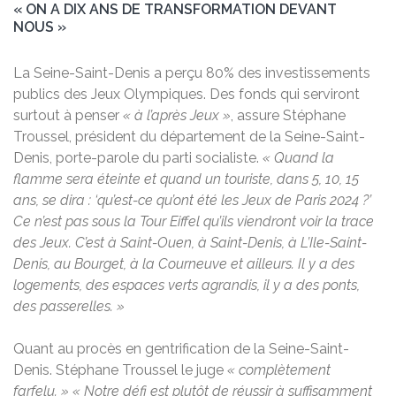
« ON A DIX ANS DE TRANSFORMATION DEVANT
NOUS »
La Seine-Saint-Denis a perçu 80% des investissements
publics des Jeux Olympiques. Des fonds qui serviront
surtout à penser
« à l’après Jeux »
, assure Stéphane
Troussel, président du département de la Seine-Saint-
Denis, porte-parole du parti socialiste.
« Quand la
flamme sera éteinte et quand un touriste, dans 5, 10, 15
ans, se dira : ‘qu’est-ce qu’ont été les Jeux de Paris 2024 ?’
Ce n’est pas sous la Tour Eiffel qu’ils viendront voir la trace
des Jeux. C’est à Saint-Ouen, à Saint-Denis, à L’Ile-Saint-
Denis, au Bourget, à la Courneuve et ailleurs. Il y a des
logements, des espaces verts agrandis, il y a des ponts,
des passerelles. »
Quant au procès en gentrification de la Seine-Saint-
Denis. Stéphane Troussel le juge
« complètement
farfelu. » « Notre défi est plutôt de réussir à suffisamment