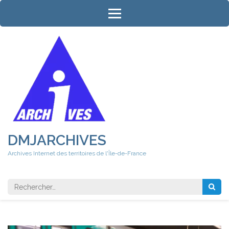
Aller
au
contenu
(Pressez
Entrée)
DMJARCHIVES
Archives Internet des territoires de l'Île-de-France
Rechercher 