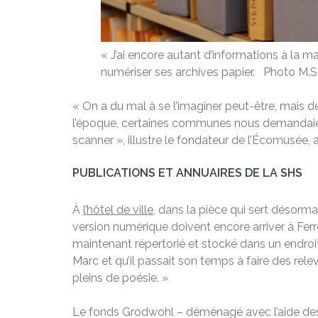
« J’ai encore autant d’informations à la m
numériser ses archives papier. Photo M.S
« On a du mal à se l’imaginer peut-être, mais d
l’époque, certaines communes nous demandaient
scanner », illustre le fondateur de l’Écomusée,
PUBLICATIONS ET ANNUAIRES DE LA SHS
À
l’hôtel de ville
, dans la pièce qui sert désorm
version numérique doivent encore arriver à Ferr
maintenant répertorié et stocké dans un endroit
Marc et qu’il passait son temps à faire des rele
pleins de poésie. »
Le fonds Grodwohl – déménagé avec l’aide des s