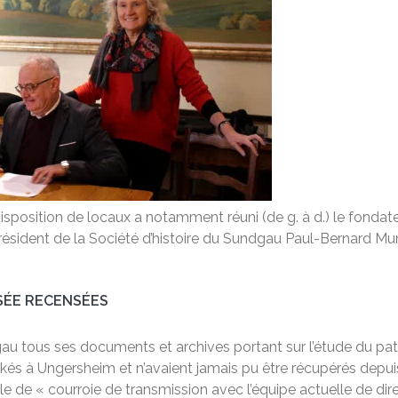
isposition de locaux a notamment réuni (de g. à d.) le fonda
résident de la Société d’histoire du Sundgau Paul-Bernard Mun
SÉE RECENSÉES
gau tous ses documents et archives portant sur l’étude du pat
tockés à Ungersheim et n’avaient jamais pu être récupérés de
rôle de « courroie de transmission avec l’équipe actuelle de d