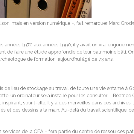
aison, mais en version numérique », fait remarquer Marc Grodwo
.
es années 1970 aux années 1990, il y avait un vrai engouement a
 de faire une étude approfondie de leur patrimoine bâti. O
 archéologue de formation, aujourd’hui âgé de 73 ans.
ais de lieu de stockage au travail de toute une vie entamé à
ette, un ordinateur sera installé pour les consulter -, Béatric
 inspirant, sourit-elle. Il y a des merveilles dans ces archive
vés et des dessins à la main. Au-delà du travail scientifique,
ervices de la CEA – fera partie du centre de ressources patr