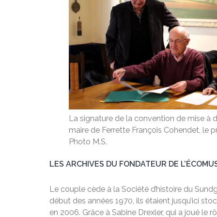
La signature de la convention de mise à d
maire de Ferrette François Cohendet, le p
Photo M.S.
LES ARCHIVES DU FONDATEUR DE L’ÉCOMU
Le couple cède à la Société d’histoire du Sund
début des années 1970, ils étaient jusqu’ici s
en 2006. Grâce à Sabine Drexler, qui a joué le 