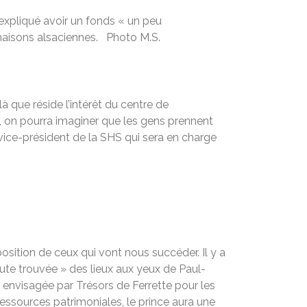
 expliqué avoir un fonds « un peu
 maisons alsaciennes. Photo M.S.
 que réside l’intérêt du centre de
a, on pourra imaginer que les gens prennent
vice-président de la SHS qui sera en charge
position de ceux qui vont nous succéder. Il y a
 toute trouvée » des lieux aux yeux de Paul-
n envisagée par Trésors de Ferrette pour les
ssources patrimoniales, le prince aura une