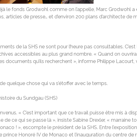
le déjà le fonds Grodwohl comme on l’appelle, Marc Grodwohl a
, articles de presse… et d’environ 200 plans d’architecte de
ents de la SHS ne sont pour l’heure pas consultables. C’est là
 archives accessibles au plus grand nombre. « Quand on ouvrir
es documents qu’ils recherchent », informe Philippe Lacourt, 
 de quelque chose qui va s’étoffer avec le temps.
histoire du Sundgau (SHS)
envenus. « C’est important que ce travail puisse être mis à dis
reuse de ce qui se passe là », insiste Sabine Drexler, « marraine
onaco ! », escompte le président de la SHS. Entre l’expositio
prince Honoré IV de Monaco et l’inauguration du centre de re