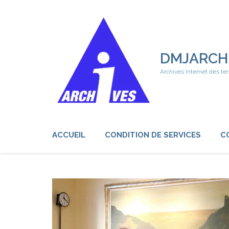
Aller
au
contenu
(Pressez
Entrée)
DMJARCH
Archives Internet des ter
ACCUEIL
CONDITION DE SERVICES
C