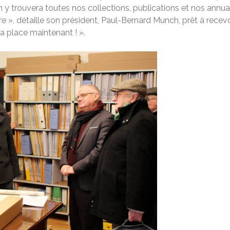
 y trouvera toutes nos collections, publications et nos annuai
ire », détaille son président, Paul-Bernard Munch, prêt à rece
la place maintenant ! ».