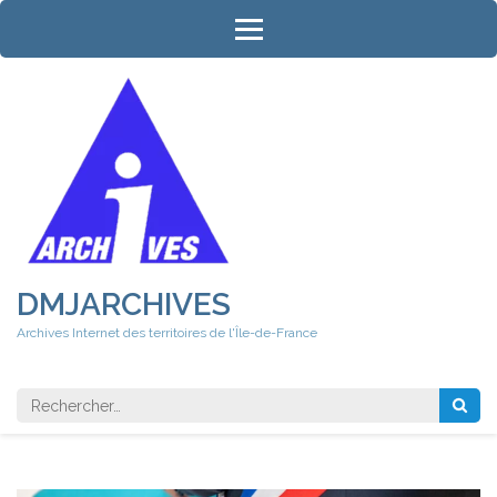
Aller
au
contenu
(Pressez
Entrée)
DMJARCHIVES
Archives Internet des territoires de l'Île-de-France
Rechercher 