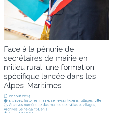
Face à la pénurie de
secrétaires de mairie en
milieu rural, une formation
spécifique lancée dans les
Alpes-Maritimes
22 août 2024
archives
,
histoires
,
mairie
,
seine-saint-denis
,
villages
,
ville
Archives numérique des mairies des villes et villages
,
Archives Seine-Saint-Denis