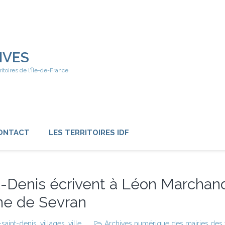
IVES
ritoires de l'Île-de-France
ONTACT
LES TERRITOIRES IDF
t-Denis écrivent à Léon Marchan
ine de Sevran
-saint-denis
,
villages
,
ville
Archives numérique des mairies des vi