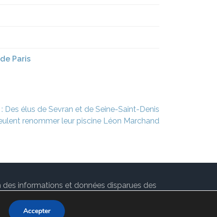
de Paris
 : Des élus de Sevran et de Seine-Saint-Denis
eulent renommer leur piscine Léon Marchand
ion des informations et données disparues des
 par
Rara Theme
. Propulsé par
WordPress
.
Accepter