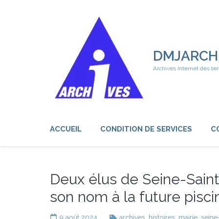
Aller
au
contenu
(Pressez
Entrée)
DMJARCH
Archives Internet des ter
ACCUEIL
CONDITION DE SERVICES
C
Deux élus de Seine-Sain
son nom à la future pisc
9 août 2024
archives
,
histoires
,
mairie
,
seine