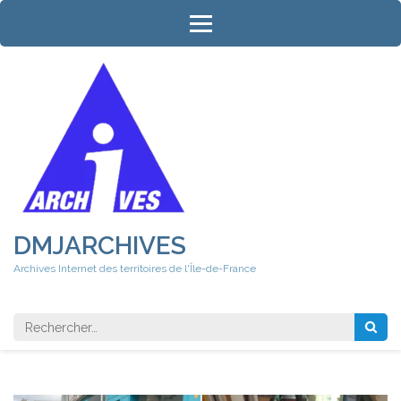
Aller
au
contenu
(Pressez
Entrée)
DMJARCHIVES
Archives Internet des territoires de l'Île-de-France
Rechercher 