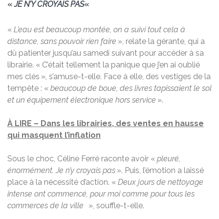
«
JE N’Y CROYAIS PAS
«
«
L’eau est beaucoup montée, on a suivi tout cela à
distance, sans pouvoir rien faire
», relate la gérante, qui a
dû patienter jusqu’au samedi suivant pour accéder à sa
librairie. « C’était tellement la panique que j’en ai oublié
mes clés », s’amuse-t-elle. Face à elle, des vestiges de la
tempête : «
beaucoup de boue, des livres tapissaient le sol
et un équipement électronique hors service
».
À LIRE – Dans les librairies, des ventes en hausse
qui masquent l’inflation
Sous le choc, Céline Ferré raconte avoir «
pleuré,
énormément. Je n’y croyais pas
». Puis, l’émotion a laissé
place à la nécessité d’action. «
Deux jours de nettoyage
intense ont commencé, pour moi comme pour tous les
commerces de la ville
», souffle-t-elle.