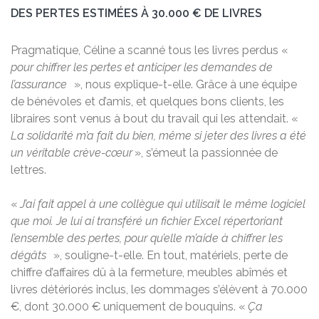
DES PERTES ESTIMÉES À 30.000 € DE LIVRES
Pragmatique, Céline a scanné tous les livres perdus «
pour chiffrer les pertes et anticiper les demandes de
l’assurance
», nous explique-t-elle. Grâce à une équipe
de bénévoles et d’amis, et quelques bons clients, les
libraires sont venus à bout du travail qui les attendait. «
La solidarité m’a fait du bien, même si jeter des livres a été
un véritable crève-cœur
», s’émeut la passionnée de
lettres.
«
J’ai fait appel à une collègue qui utilisait le même logiciel
que moi. Je lui ai transféré un fichier Excel répertoriant
l’ensemble des pertes, pour qu’elle m’aide à chiffrer les
dégâts
», souligne-t-elle. En tout, matériels, perte de
chiffre d’affaires dû à la fermeture, meubles abîmés et
livres détériorés inclus, les dommages s’élèvent à 70.000
€, dont 30.000 € uniquement de bouquins. «
Ça