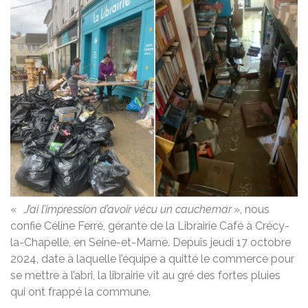
«
J’ai l’impression d’avoir vécu un cauchemar
», nous
confie Céline Ferré, gérante de la Librairie Café à Crécy-
la-Chapelle, en Seine-et-Marne. Depuis jeudi 17 octobre
2024, date à laquelle l’équipe a quitté le commerce pour
se mettre à l’abri, la librairie vit au gré des fortes pluies
qui ont frappé la commune.