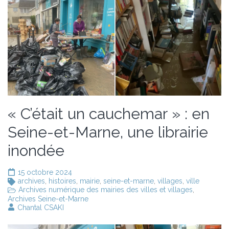
« C’était un cauchemar » : en
Seine-et-Marne, une librairie
inondée
15 octobre 2024
archives
,
histoires
,
mairie
,
seine-et-marne
,
villages
,
ville
Archives numérique des mairies des villes et villages
,
Archives Seine-et-Marne
Chantal CSAKI