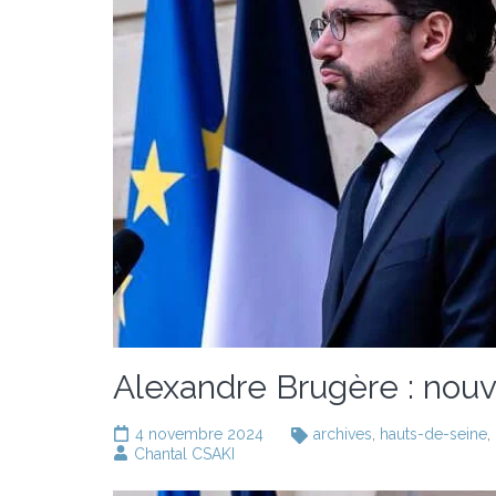
Alexandre Brugère : nou
4 novembre 2024
archives
,
hauts-de-seine
,
Chantal CSAKI