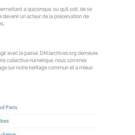
rmettant à quiconque, où qu’il soit, de se
 à devenir un acteur de la préservation de
es.
agir avec le passé, DMJarchives.org demeure
moire collective numérique, nous sommes
ntage sur notre héritage commun et à mieux
d Paris
mbes
e-Seine