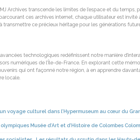
 Archives transcende les limites de l’espace et du temps, pe
arcourant ces archives internet, chaque utilisateur est invité
et à transmettre ce précieux héritage pour les générations futur
avancées technologiques redéfinissent notre manière d’inter
 trésors numériques de l’Île-de-France. En explorant cette mé
 souvenirs qui ont façonné notre région, à en apprendre dava
re locale.
r un voyage culturel dans l’Hypermuseum au cœur du Gran
x olympiques Musée d’Art et d’Histoire de Colombes Colo
s socialistes… Les résultats du scrutin dans les Hauts-d