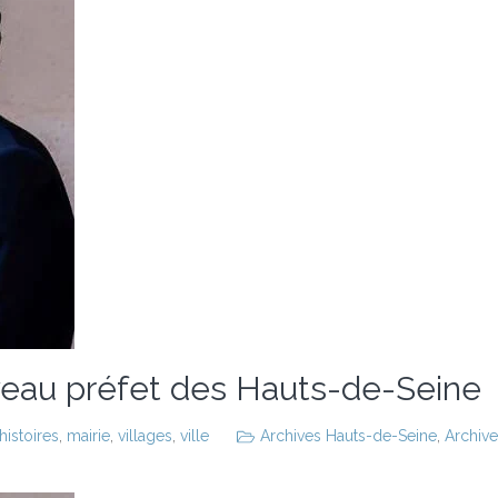
veau préfet des Hauts-de-Seine
histoires
,
mairie
,
villages
,
ville
Archives Hauts-de-Seine
,
Archive