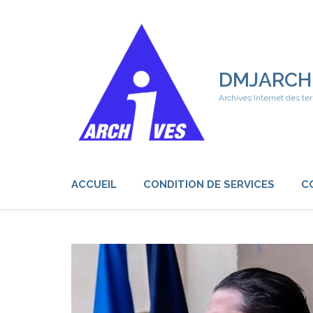
Aller
au
contenu
(Pressez
Entrée)
DMJARCH
Archives Internet des ter
ACCUEIL
CONDITION DE SERVICES
C