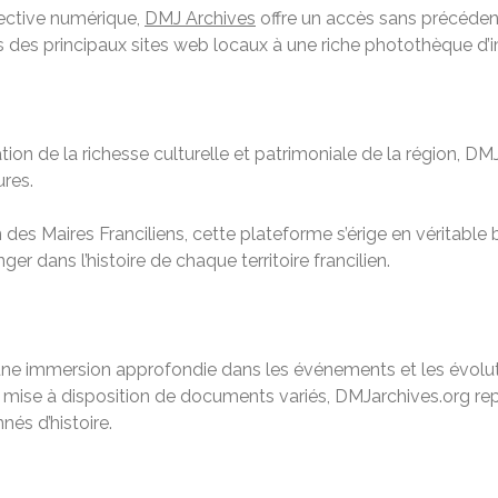
lective numérique,
DMJ Archives
offre un accès sans précéd
es des principaux sites web locaux à une riche photothèque d’i
 de la richesse culturelle et patrimoniale de la région, DMJ 
ures.
n des Maires Franciliens, cette plateforme s’érige en véritable
er dans l’histoire de chaque territoire francilien.
 une immersion approfondie dans les événements et les évoluti
 la mise à disposition de documents variés, DMJarchives.org r
nés d’histoire.