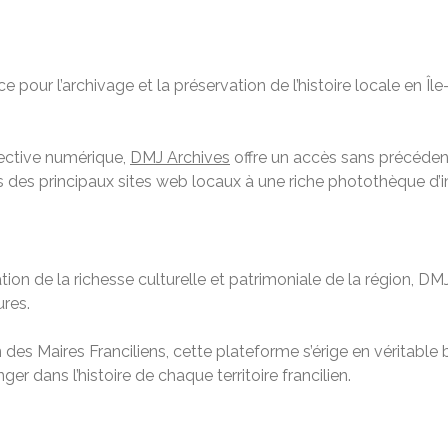
 pour l’archivage et la préservation de l’histoire locale en Î
lective numérique,
DMJ Archives
offre un accès sans précéd
es des principaux sites web locaux à une riche photothèque d’i
 de la richesse culturelle et patrimoniale de la région, DMJ 
ures.
n des Maires Franciliens, cette plateforme s’érige en véritable
er dans l’histoire de chaque territoire francilien.