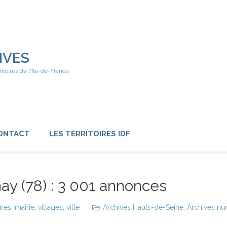
IVES
ritoires de l'Île-de-France
ONTACT
LES TERRITOIRES IDF
ay (78) : 3 001 annonces
ires
,
mairie
,
villages
,
ville
Archives Hauts-de-Seine
,
Archives num