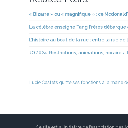
« Bizarre » ou « magnifique » : ce Mcdonald’
La célèbre enseigne Tang Frères débarque 
L’histoire au bout de la rue : entre la rue de
JO 2024. Restrictions, animations, horaires 
Navigation
Lucie Castets quitte ses fonctions à la mairie d
de
l’article
Ce site est à l’initiative de l’association 