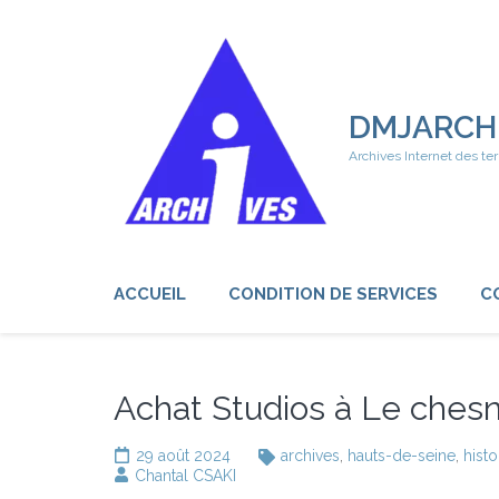
Aller
au
contenu
(Pressez
Entrée)
DMJARCH
Archives Internet des ter
ACCUEIL
CONDITION DE SERVICES
C
Achat Studios à Le chesn
29 août 2024
archives
,
hauts-de-seine
,
histo
Chantal CSAKI