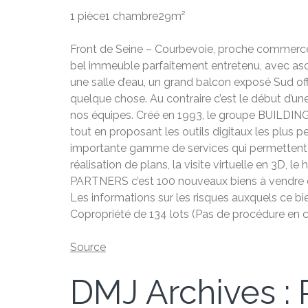
1 pièce
1 chambre
29m²
Front de Seine – Courbevoie, proche commerce.
bel immeuble parfaitement entretenu, avec asce
une salle d’eau, un grand balcon exposé Sud off
quelque chose. Au contraire c’est le début d’une 
nos équipes. Créé en 1993, le groupe BUILDING
tout en proposant les outils digitaux les plus 
importante gamme de services qui permettent d’
réalisation de plans, la visite virtuelle en 3D,
PARTNERS c’est 100 nouveaux biens à vendre c
Les informations sur les risques auxquels ce bi
Copropriété de 134 lots (Pas de procédure en c
Source
DMJ Archives : P