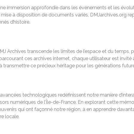
 une immersion approfondie dans les événements et les évoluti
 la mise à disposition de documents variés, DMJarchives.org r
nés d’histoire.
 Archives transcende les limites de l’espace et du temps, pe
arcourant ces archives internet, chaque utilisateur est invité
et à transmettre ce précieux héritage pour les générations futur
avancées technologiques redéfinissent notre manière d’inter
 trésors numériques de l’Île-de-France. En explorant cette mé
 souvenirs qui ont façonné notre région, à en apprendre dava
re locale.