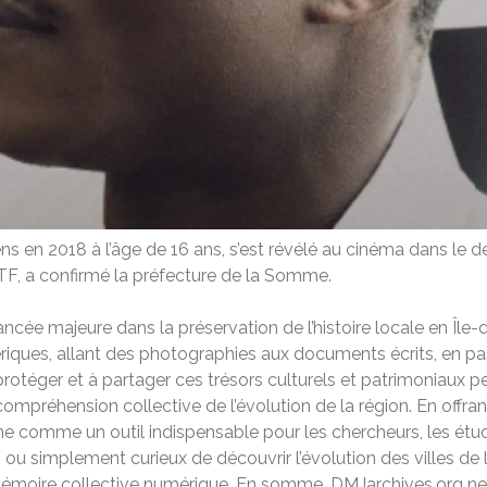
 en 2018 à l’âge de 16 ans, s’est révélé au cinéma dans le dern
TF, a confirmé la préfecture de la Somme.
ncée majeure dans la préservation de l’histoire locale en Île
iques, allant des photographies aux documents écrits, en pass
otéger et à partager ces trésors culturels et patrimoniaux 
e compréhension collective de l’évolution de la région. En offra
ne comme un outil indispensable pour les chercheurs, les étudi
u simplement curieux de découvrir l’évolution des villes de l
mémoire collective numérique. En somme, DMJarchives.org ne 