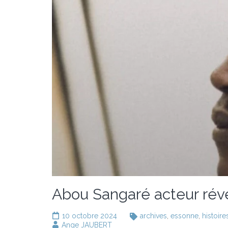
Abou Sangaré acteur rév
10 octobre 2024
archives
,
essonne
,
histoire
Ange JAUBERT