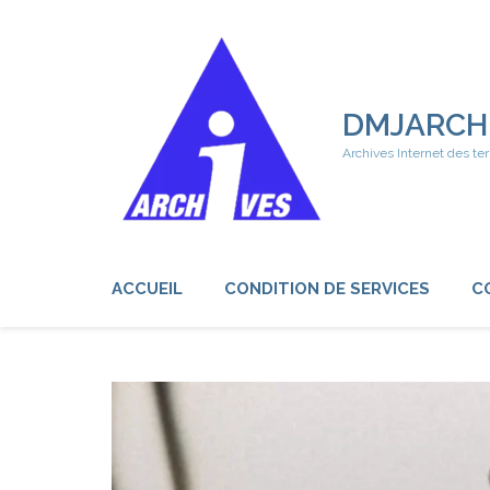
Aller
au
contenu
(Pressez
Entrée)
DMJARCH
Archives Internet des ter
ACCUEIL
CONDITION DE SERVICES
C