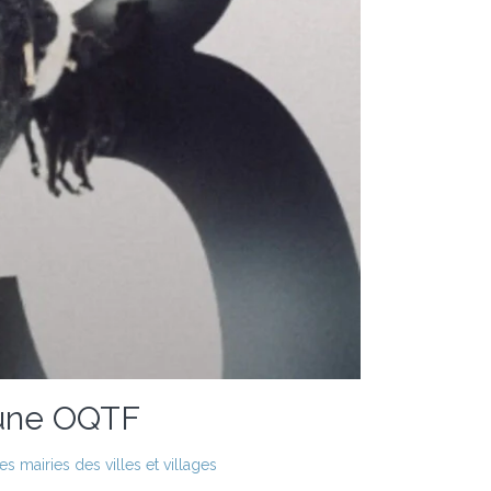
’une OQTF
 mairies des villes et villages