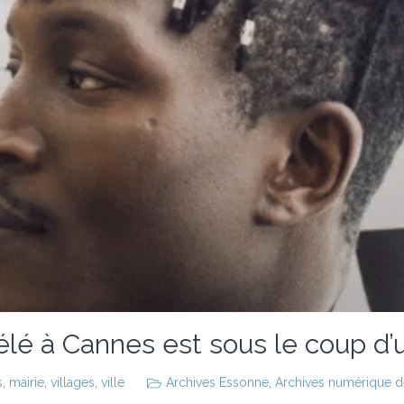
élé à Cannes est sous le coup d
s
,
mairie
,
villages
,
ville
Archives Essonne
,
Archives numérique des