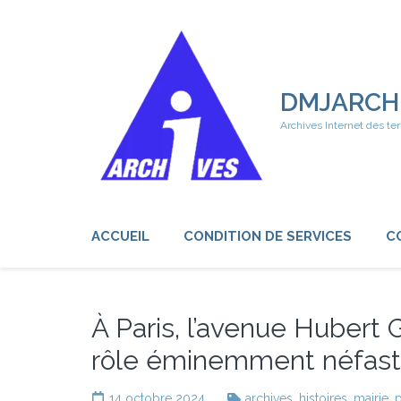
Aller
au
contenu
(Pressez
Entrée)
DMJARCH
Archives Internet des ter
ACCUEIL
CONDITION DE SERVICES
C
À Paris, l’avenue Hubert
rôle éminemment néfas
14 octobre 2024
archives
,
histoires
,
mairie
,
p