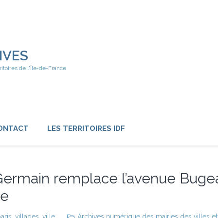
IVES
ritoires de l'Île-de-France
ONTACT
LES TERRITOIRES IDF
 Germain remplace l’avenue Buge
te
aris
,
villages
,
ville
Archives numérique des mairies des villes et