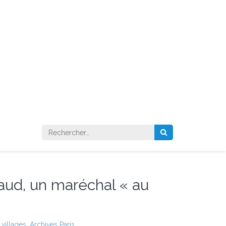
Rechercher :
aud, un maréchal « au
 villages
,
Archives Paris