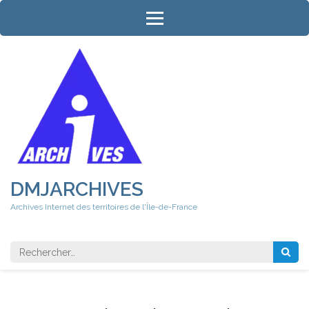
Aller
au
contenu
(Pressez
Entrée)
DMJARCHIVES
Archives Internet des territoires de l'Île-de-France
Rechercher 