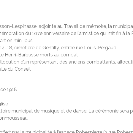
son-Lespinasse, adjointe au Travail de mémoire, la municipalit
oration du 107e anniversaire de l’armistice qui mit fin à la
art en mini-bus
14-18, cimetière de Gentilly, entrée rue Louis-Pergaud
cole Henri-Barbusse morts au combat
ocution d’un représentant des anciens combattants, allocuti
alle du Conseil.
ice 1918
lise
vatoire municipal de musique et de danse. La cérémonie ser
Monmousseau.
offert par la municipalité à l’espace Robespierre (2 rue Robesp