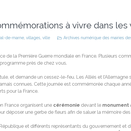
ommémorations à vivre dans les 
val-de-marne
,
villages
,
ville
Archives numérique des mairies des 
e de la Première Guerre mondiale en France. Plusieurs com
e programme près de chez vous.
itule, et demande un cessez-le-feu. Les Alliés et l’Allemagne
es jamais connues. Cette journée est commémorée chaque anné
s pour la France.
n France organisent une
cérémonie
devant le
monument 
pour déposer une gerbe de fleurs afin de saluer la mémoire d
la République et différents représentants du gouvernement et de