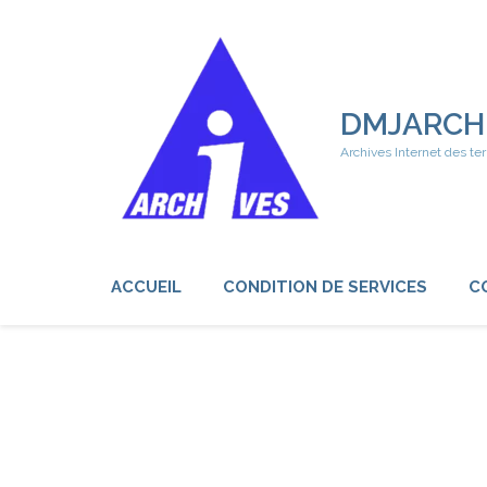
Aller
au
contenu
(Pressez
Entrée)
DMJARCH
Archives Internet des ter
ACCUEIL
CONDITION DE SERVICES
C