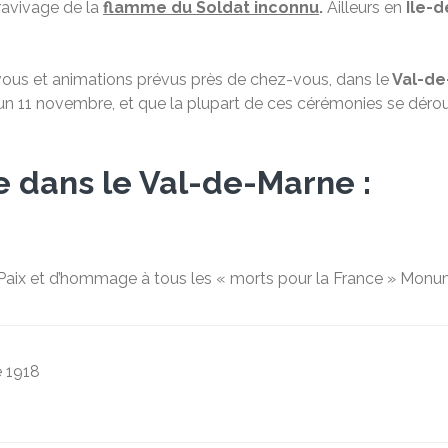
ravivage de la
flamme du Soldat inconnu
.
Ailleurs en
Île-d
ez-vous et animations prévus près de chez-vous, dans le
Val-de
un 11 novembre, et que la plupart de ces cérémonies se dérou
e dans le Val-de-Marne :
 Paix et d’hommage à tous les « morts pour la France » Monu
e 1918