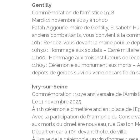
Gentilly
Commémoration de l’armistice 1918
Mardi 11 novembre 2025 à 10h00
Fatah Aggoune, maire de Gentilly, Elisabeth Hus
anciens combattants, vous convient à la commém
10h : Rendez-vous devant la mairie pour le dép
10h30 : Hommage aux soldats – Carré militaire 
11h00 : Hommage aux trois instituteurs de l’é
11h05 : Cérémonie au monument aux morts – All
dépôts de gerbes suivi du verre de l’amitié en s
Ivry-sur-Seine
Commémoration : 107e anniversaire de l’Armist
Le 11 novembre 2025
À 11h cérémonie cimetière ancien : place de l’Eg
Avec la participation de l’harmonie du Conser
aux morts du cimetière nouveau, rue Gaston 
Départ en car à 10h devant l’hôtel de ville.
À l’issue de la cérémonie, un vin d’honneur sera 