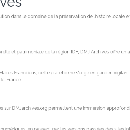
ives
ution dans le domaine de la préservation de l’histoire locale 
relle et patrimoniale de la région IDF, DMJ Archives offre u
aires Franciliens, cette plateforme s’érige en gardien vigilan
-de-France.
ibles sur DMJarchives.org permettent une immersion approfondi
mériques, en passant par les versions passées des sites inte