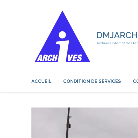
Aller
au
contenu
(Pressez
Entrée)
DMJARCH
Archives Internet des ter
ACCUEIL
CONDITION DE SERVICES
C