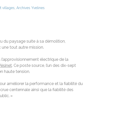
t villages
,
Archives Yvelines
aru du paysage suite à sa démolition,
c une tout autre mission.
 l’approvisionnement électrique de la
Vésinet
. Ce poste source, l’un des dix-sept
en haute tension.
our améliorer la performance et la fiabilité du
ue centennale ainsi que la fiabilité des
ublic. »