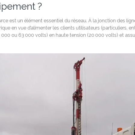
uipement ?
e est un élément essentiel du réseau. À la jonction des ligne
ue en vue d’alimenter les clients utilisateurs (particuliers, ent
25 000 ou 63 000 volts) en haute tension (20 000 volts) et assur