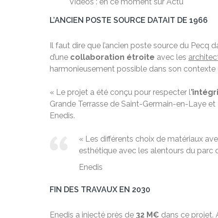
Vidéos : en ce moment sur Actu
L’ANCIEN POSTE SOURCE DATAIT DE 1966
Il faut dire que l’ancien poste source du Pecq d
d’une
collaboration étroite
avec les
archite
harmonieusement possible dans son contexte ur
« Le projet a été conçu pour respecter l
’intég
Grande Terrasse de Saint-Germain-en-Laye et 
Enedis.
« Les différents choix de matériaux av
esthétique avec les alentours du parc 
Enedis
FIN DES TRAVAUX EN 2030
Enedis a injecté près de
32 M€
dans ce projet. 