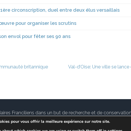
 1ère circonscription, duel entre deux élus versaillais
’œuvre pour organiser les scrutins
d son envol pour fêter ses 90 ans
communauté britannique
Val-d’Oise: Une ville se lance
des Maires Franciliens dans un but de recherche et de conservat
tuallité sur le
notre Blog.
Lawyer Landing Page | Développé
kies pour vous offrir la meilleure expérience sur notre site.
Conditions de services
e about which cookies we are using or switch them off in
settings
.