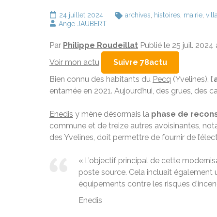
24 juillet 2024
archives
,
histoires
,
mairie
,
vil
Ange JAUBERT
Par
Philippe Roudeillat
Publié le 25 juil. 2024
Voir mon actu
Suivre 78actu
Bien connu des habitants du
Pecq
(Yvelines), l’
entamée en 2021. Aujourd’hui, des grues, des cam
Enedis
y mène désormais la
phase de recons
commune et de treize autres avoisinantes, n
des Yvelines, doit permettre de fournir de l’éle
« L’objectif principal de cette modernis
poste source. Cela incluait également 
équipements contre les risques d’incendi
Enedis