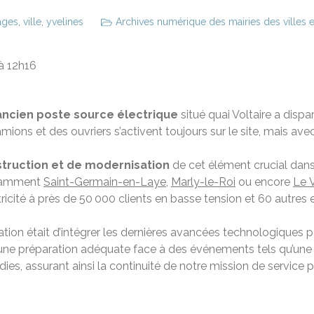
lages
,
ville
,
yvelines
Archives numérique des mairies des villes e
 à 12h16
ancien poste source électrique
situé quai Voltaire a disp
ions et des ouvriers s’activent toujours sur le site, mais ave
truction et de modernisation
de cet élément crucial dans
otamment
Saint-Germain-en-Laye
,
Marly-le-Roi
ou encore
Le 
ctricité à près de 50 000 clients en basse tension et 60 autres 
ation était d’intégrer les dernières avancées technologiques p
une préparation adéquate face à des événements tels qu’une cr
es, assurant ainsi la continuité de notre mission de service p