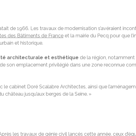
atait de 1966. Les travaux de modernisation s’avéraient inconto
ctes des Bâtiments de France
et la mairie du Pecq pour que l’in
bain et historique.
rité architecturale et esthétique
de la région, notamment e
de son emplacement privilégié dans une zone reconnue comm
ec le cabinet Doré Scalabre Architectes, ainsi que l’aménage
du château jusqu’aux berges de la Seine. »
Après les travaux de génie civil lancés cette année, ceux d’éq