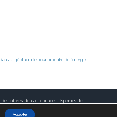
 dans la géothermie pour produire de l’énergie
ion des informations et données disparues des
 par
Rara Theme
. Propulsé par
WordPress
.
Accepter