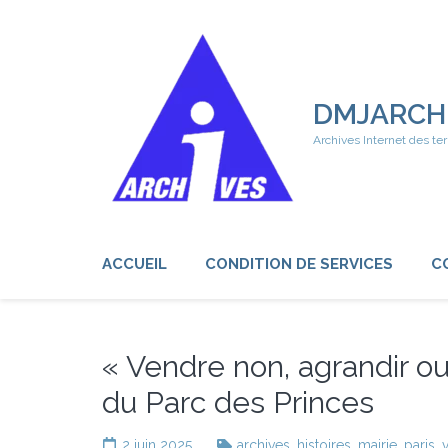
Aller
au
contenu
(Pressez
Entrée)
DMJARCH
Archives Internet des ter
ACCUEIL
CONDITION DE SERVICES
C
« Vendre non, agrandir oui
du Parc des Princes
2 juin 2025
archives
,
histoires
,
mairie
,
paris
,