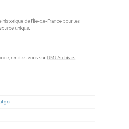
historique de l’Île-de-France pour les
ssource unique.
France, rendez-vous sur
DMJ Archives
.
dalgo