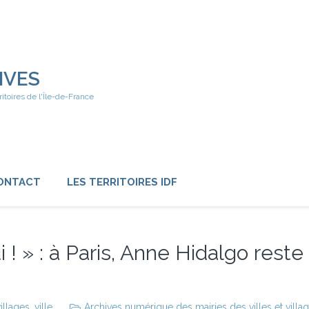
IVES
ritoires de l'Île-de-France
ONTACT
LES TERRITOIRES IDF
 ! » : à Paris, Anne Hidalgo reste 
villages
,
ville
Archives numérique des mairies des villes et villa