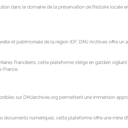
tion dans le domaine de la préservation de l’histoire locale e
relle et patrimoniale de la région IDF, DMJ Archives offre u
aires Franciliens, cette plateforme s’érige en gardien vigilan
de-France.
isponibles sur DMJarchives.org permettent une immersion approf
 aux documents numériques, cette plateforme offre une mine d’