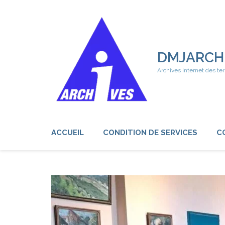
Aller
au
contenu
(Pressez
Entrée)
DMJARCH
Archives Internet des ter
ACCUEIL
CONDITION DE SERVICES
C