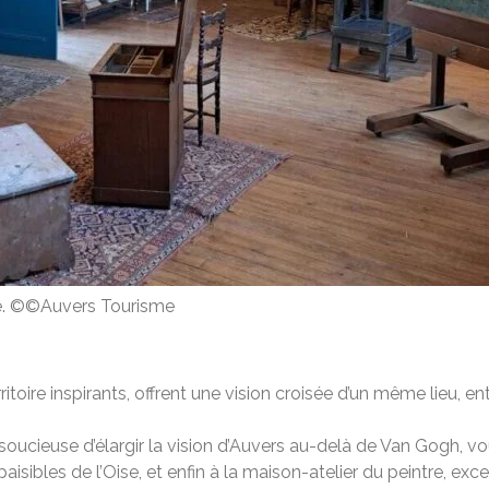
ise. ©©Auvers Tourisme
toire inspirants, offrent une vision croisée d’un même lieu, en
oucieuse d’élargir la vision d’Auvers au-delà de Van Gogh, vo
isibles de l’Oise, et enfin à la maison-atelier du peintre, exc