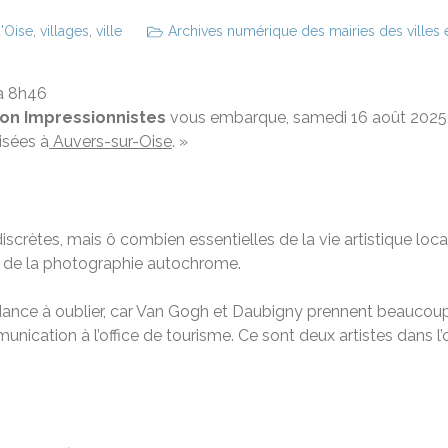
d'Oise
,
villages
,
ville
Archives numérique des mairies des villes e
 à 8h46
on Impressionnistes
vous embarque, samedi 16 août 2025
isées à
Auvers-sur-Oise
. »
discrètes, mais ô combien essentielles de la vie artistique loca
er de la photographie autochrome.
ance à oublier, car Van Gogh et Daubigny prennent beaucoup
cation à l’office de tourisme. Ce sont deux artistes dans l’o