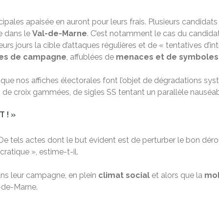
ales apaisée en auront pour leurs frais. Plusieurs candidat
e dans le
Val-de-Marne
. C’est notamment le cas du candida
ieurs jours la cible d’attaques régulières et de « tentatives d’i
ches de campagne
, affublées de
menaces et de symboles 
 que nos affiches électorales font l’objet de dégradations sys
ts de croix gammées, de sigles SS tentant un parallèle nauséabo
 ! »
 De tels actes dont le but évident est de perturber le bon d
atique », estime-t-il.
ns leur campagne, en plein
climat social
et alors que la
mob
l-de-Marne.