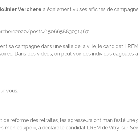
Molinier Verchere
a également vu ses affiches de campagne d
rverchere2020/posts/150665883031467
llement sa campagne dans une salle de la ville, le candidat LRE
oirée. Dans des vidéos, on peut voir des individus cagoulés 
ur vous.
jet de reforme des retraites, les agresseurs ont manifesté une
rs mon équipe », a déclaré le candidat LREM de Vitry-sur-Seine