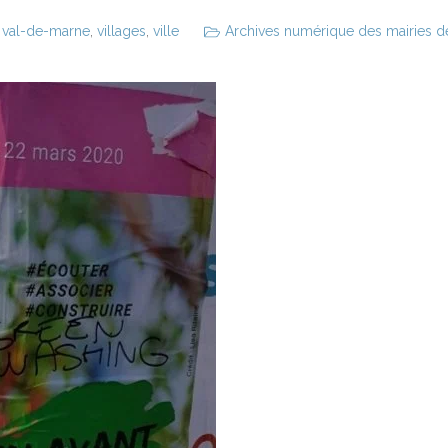
,
val-de-marne
,
villages
,
ville
Archives numérique des mairies des