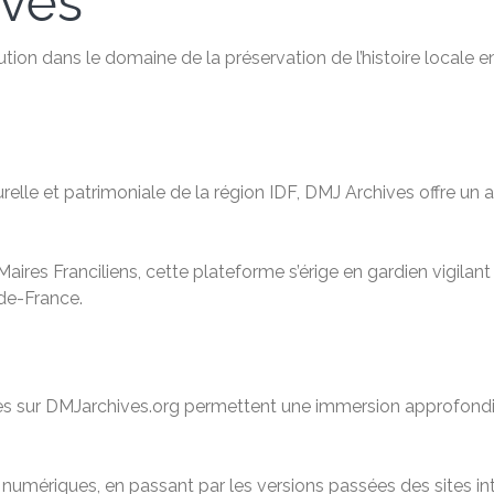
ives
ution dans le domaine de la préservation de l’histoire locale 
relle et patrimoniale de la région IDF, DMJ Archives offre u
aires Franciliens, cette plateforme s’érige en gardien vigilan
-de-France.
ibles sur DMJarchives.org permettent une immersion approfondi
mériques, en passant par les versions passées des sites inte