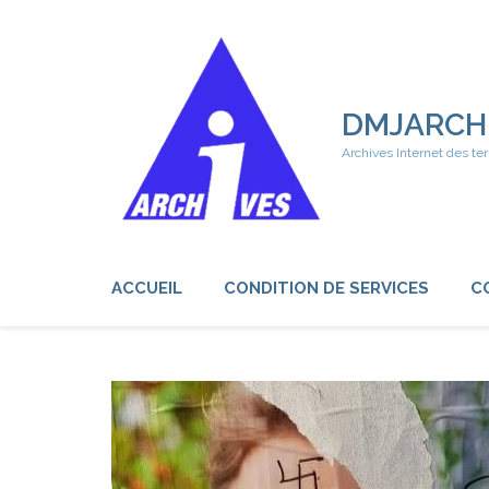
Aller
au
contenu
(Pressez
Entrée)
DMJARCH
Archives Internet des ter
ACCUEIL
CONDITION DE SERVICES
C